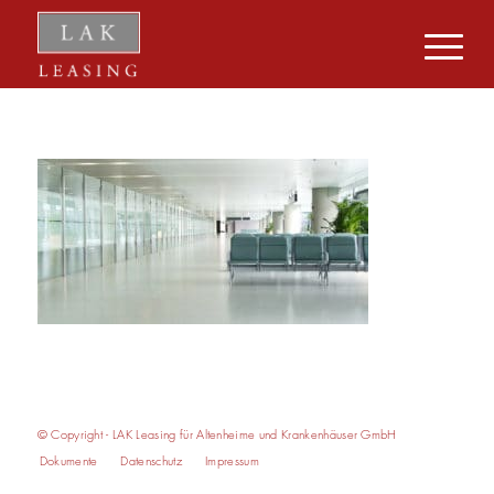
© Copyright - LAK Leasing für Altenheime und Krankenhäuser GmbH
Dokumente
Datenschutz
Impressum