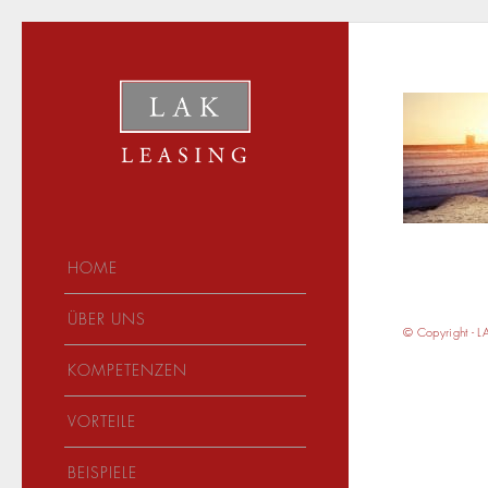
HOME
ÜBER UNS
© Copyright - L
KOMPETENZEN
VORTEILE
BEISPIELE